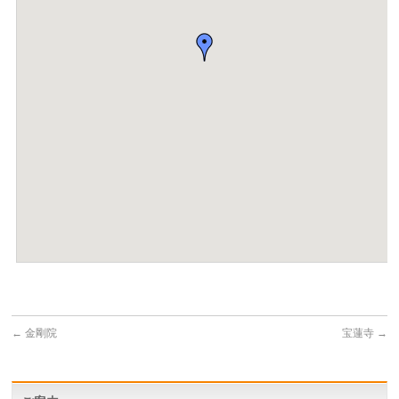
←
金剛院
宝蓮寺
→