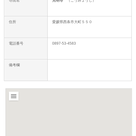
寺院名
光明寺
（こうみょうじ）
住所
愛媛県西条市大町５５０
電話番号
0897-53-4583
備考欄