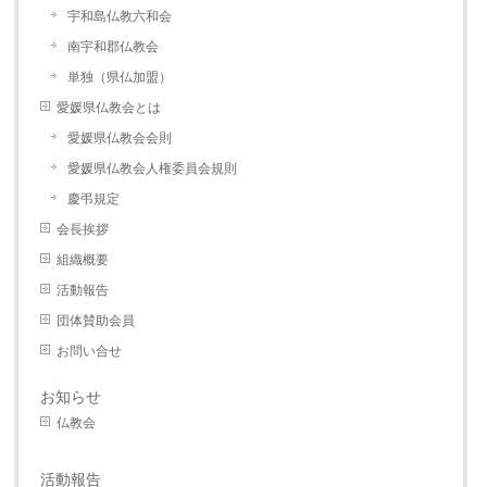
宇和島仏教六和会
南宇和郡仏教会
単独（県仏加盟）
愛媛県仏教会とは
愛媛県仏教会会則
愛媛県仏教会人権委員会規則
慶弔規定
会長挨拶
組織概要
活動報告
団体賛助会員
お問い合せ
お知らせ
仏教会
活動報告