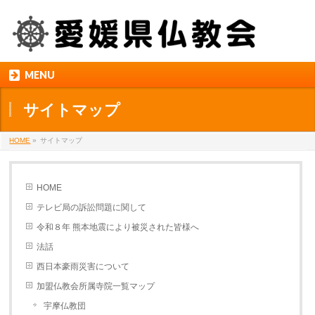
MENU
サイトマップ
HOME
»
サイトマップ
HOME
テレビ局の訴訟問題に関して
令和８年 熊本地震により被災された皆様へ
法話
西日本豪雨災害について
加盟仏教会所属寺院一覧マップ
宇摩仏教団