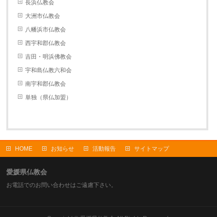
長浜仏教会
大洲市仏教会
八幡浜市仏教会
西宇和郡仏教会
吉田・明浜佛教会
宇和島仏教六和会
南宇和郡仏教会
単独（県仏加盟）
HOME
お知らせ
活動報告
サイトマップ
愛媛県仏教会
お電話でのお問い合わせはご遠慮下さい。