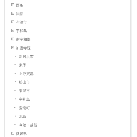
西条
法話
今治市
宇和島
南宇和郡
加盟寺院
新居浜市
東予
上浮穴郡
松山市
東温市
宇和島
愛南町
北条
今治・越智
愛媛県