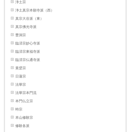
浄土宗
浄土真宗本願寺派（西）
真宗大谷派（東）
真宗佛光寺派
曹洞宗
臨済宗妙心寺派
臨済宗東福寺派
臨済宗仏通寺派
黄檗宗
日蓮宗
法華宗
法華宗本門流
本門仏立宗
時宗
本山修験宗
修験各派