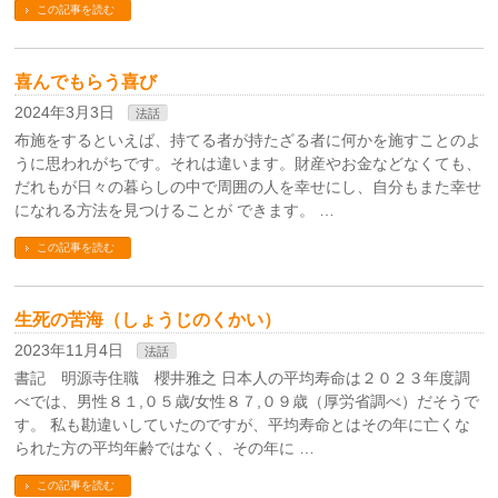
この記事を読む
喜んでもらう喜び
2024年3月3日
法話
布施をするといえば、持てる者が持たざる者に何かを施すことのよ
うに思われがちです。それは違います。財産やお金などなくても、
だれもが日々の暮らしの中で周囲の人を幸せにし、自分もまた幸せ
になれる方法を見つけることが できます。 …
この記事を読む
生死の苦海（しょうじのくかい）
2023年11月4日
法話
書記 明源寺住職 櫻井雅之 日本人の平均寿命は２０２３年度調
べでは、男性８１,０５歳/女性８７,０９歳（厚労省調べ）だそうで
す。 私も勘違いしていたのですが、平均寿命とはその年に亡くな
られた方の平均年齢ではなく、その年に …
この記事を読む