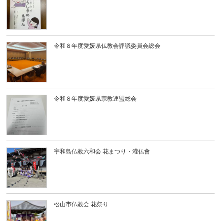
令和８年度愛媛県仏教会評議委員会総会
令和８年度愛媛県宗教連盟総会
宇和島仏教六和会 花まつり・灌仏會
松山市仏教会 花祭り