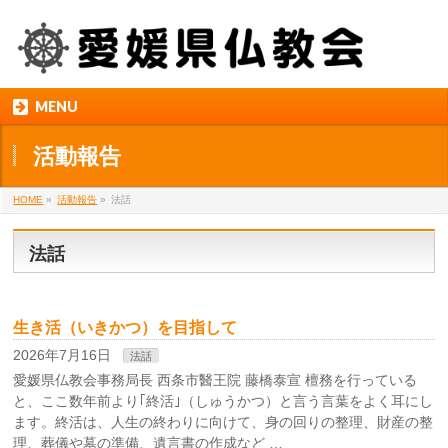
MENU
活動報告
HOME
»
活動報告
»
法話
法話
生き活（いきかつ）を目指して
2026年7月16日
法話
愛媛県仏教会事務局長 西条市醫王院 藤橋泰宣 檀務を行っている
と、ここ数年前より｢終活｣（しゅうかつ）と言う言葉をよく耳にし
ます。終活は、人生の終わりに向けて、身の回りの整理、財産の整
理、葬儀や墓の準備、遺言書の作成など …