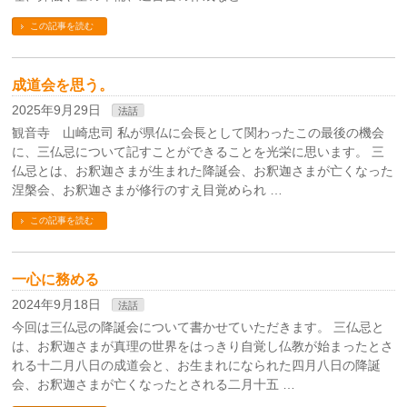
この記事を読む
成道会を思う。
2025年9月29日
法話
観音寺 山崎忠司 私が県仏に会長として関わったこの最後の機会
に、三仏忌について記すことができることを光栄に思います。 三
仏忌とは、お釈迦さまが生まれた降誕会、お釈迦さまが亡くなった
涅槃会、お釈迦さまが修行のすえ目覚められ …
この記事を読む
一心に務める
2024年9月18日
法話
今回は三仏忌の降誕会について書かせていただきます。 三仏忌と
は、お釈迦さまが真理の世界をはっきり自覚し仏教が始まったとさ
れる十二月八日の成道会と、お生まれになられた四月八日の降誕
会、お釈迦さまが亡くなったとされる二月十五 …