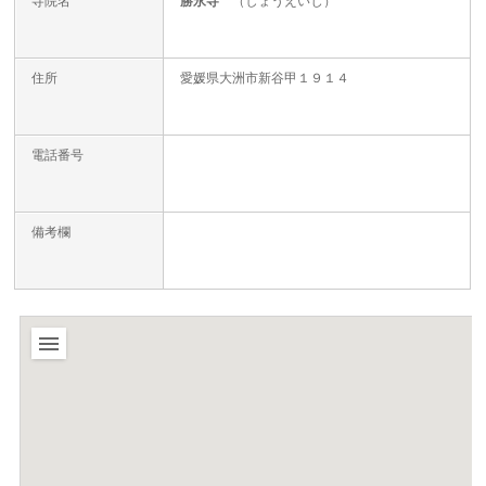
寺院名
勝永寺
（しょうえいじ）
住所
愛媛県大洲市新谷甲１９１４
電話番号
備考欄