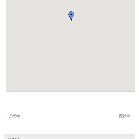
←
光福寺
西禅寺
→