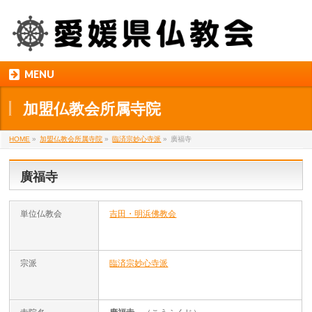
MENU
加盟仏教会所属寺院
HOME
»
加盟仏教会所属寺院
»
臨済宗妙心寺派
»
廣福寺
廣福寺
単位仏教会
吉田・明浜佛教会
宗派
臨済宗妙心寺派