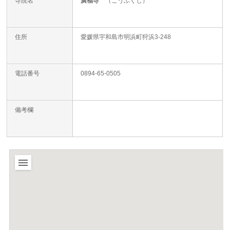
寺院名
廣福寺
（こうふくじ）
住所
愛媛県宇和島市明浜町狩浜3-248
電話番号
0894-65-0505
備考欄