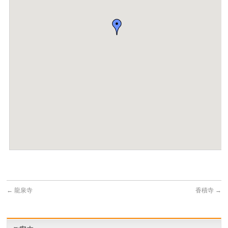
←
龍泉寺
香積寺
→