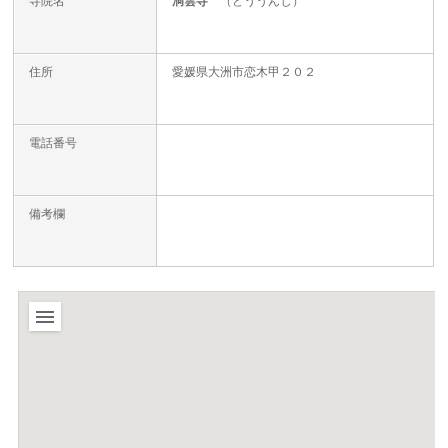
寺院名
洞雲寺
（どううんじ）
住所
愛媛県大洲市恋木甲２０２
電話番号
備考欄