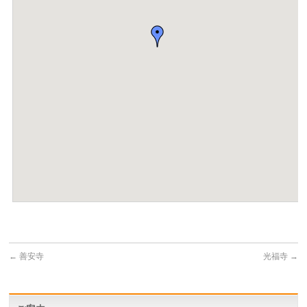
←
善安寺
光福寺
→