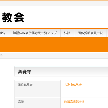
報告
加盟仏教会所属寺院一覧マップ
法話
団体賛助会員一覧
覚寺
興覚寺
単位仏教会
大洲市仏教会
宗派
臨済宗東福寺派