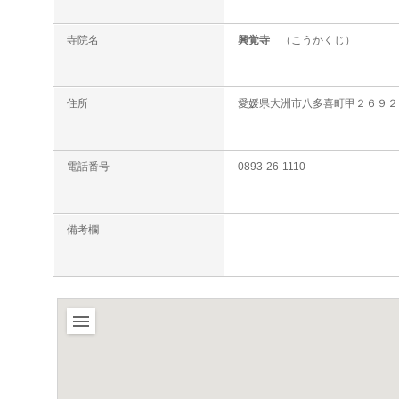
寺院名
興覚寺
（こうかくじ）
住所
愛媛県大洲市八多喜町甲２６９２
電話番号
0893-26-1110
備考欄