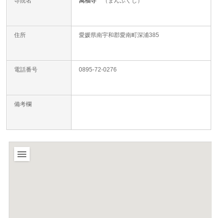
寺院名
萬福寺
（まんぷくじ）
住所
愛媛県南宇和郡愛南町深浦385
電話番号
0895-72-0276
備考欄